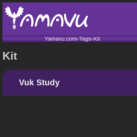
Yamavu.com
Tags
Kit
▹
▹
Kit
Vuk Study